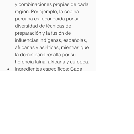
y combinaciones propias de cada 
región. Por ejemplo, la cocina 
peruana es reconocida por su 
diversidad de técnicas de 
preparación y la fusión de 
influencias indígenas, españolas, 
africanas y asiáticas, mientras que 
la dominicana resalta por su 
herencia taína, africana y europea.
Ingredientes específicos: Cada 
país utiliza ingredientes 
emblemáticos que definen su 
cocina. En la experiencia de 
intercambio, los expertos 
peruanos probaron platos 
dominicanos como catibia, 
guandules, chorizo de conejo, 
barbacoa de chivo y postres con 
frutas exóticas dominicanas, 