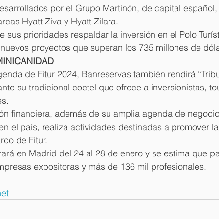
esarrollados por el Grupo Martinón, de capital español,
rcas Hyatt Ziva y Hyatt Zilara.
e sus prioridades respaldar la inversión en el Polo Turís
 nuevos proyectos que
superan los
735 millones de dól
MINICANIDAD
enda de Fitur 2024, Banreservas también rendirá “Tribut
te su tradicional coctel que ofrece a inversionistas, t
s. 
ción financiera, además de su amplia agenda de negocio
a en el país, realiza actividades destinadas a promover la 
co de Fitur. 
ará en Madrid del 24 al 28 de enero y se estima que par
presas expositoras y más de 136 mil profesionales.
et