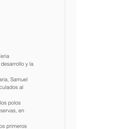
eria 
esarrollo y la 
aria, Samuel 
culados al 
los polos 
eservas, en 
os primeros 