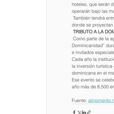
hoteles, que serán d
operarán bajo las ma
 También tendrá entr
donde se proyectan
 TRIBUTO A LA DO
 Como parte de la ag
Dominicanidad” duran
e invitados especiale
Cada año la institu
la inversión turístic
dominicana en el mar
Ese evento se celebr
año más de 8,500 em
Fuente: 
almomento.n