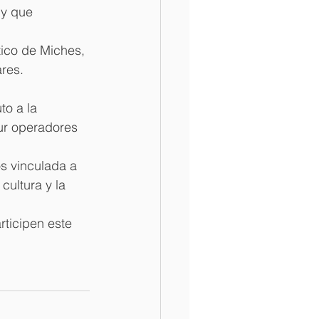
 y que 
tico de Miches, 
ares.
o a la 
our operadores 
s vinculada a 
cultura y la 
ticipen este 