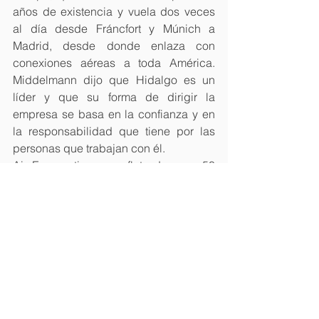
años de existencia y vuela dos veces 
al día desde Fráncfort y Múnich a 
Madrid, desde donde enlaza con 
conexiones aéreas a toda América. 
Middelmann dijo que Hidalgo es un 
líder y que su forma de dirigir la 
empresa se basa en la confianza y en 
la responsabilidad que tiene por las 
personas que trabajan con él.
Air Europa tiene una flota de unos 50 
aviones que actualmente está 
renovando incorporando aviones 
Boeing 787 para vuelos de larga 
distancia.
Leer Más… 