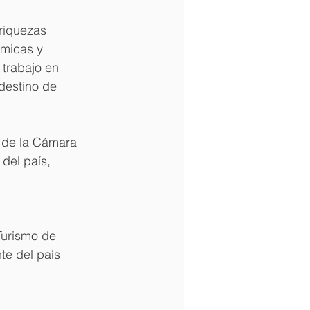
riquezas 
ómicas y 
 trabajo en 
destino de 
 de la Cámara 
del país, 
Turismo de 
te del país 