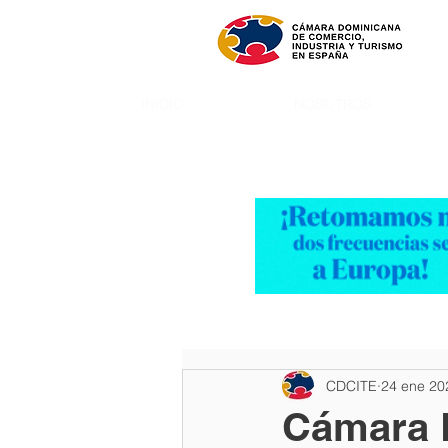
INICIO
NOSOTROS
CDCITE
24 ene 20
Cámara 