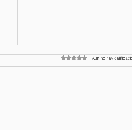
Obtuvo 0 de 5 estrellas.
Aún no hay calificac
Regresa Aventúrate RD
DATE
2026 la feria de negocio y
turí
turismo sostenible mas
prov
importante de República
en P
Dominicana