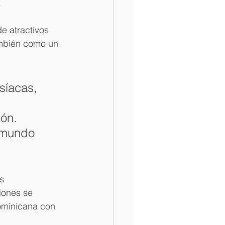
.
e atractivos 
ambién como un 
síacas, 
ón. 
 mundo 
s 
iones se 
ominicana con 