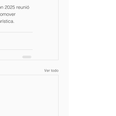
ón 2025 reunió 
romover 
rística.
Ver todo