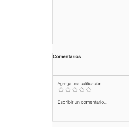
Comentarios
Agrega una calificación
Ministro de Turismo David
Escribir un comentario...
Collado inaugura feria
turística DATE 2026