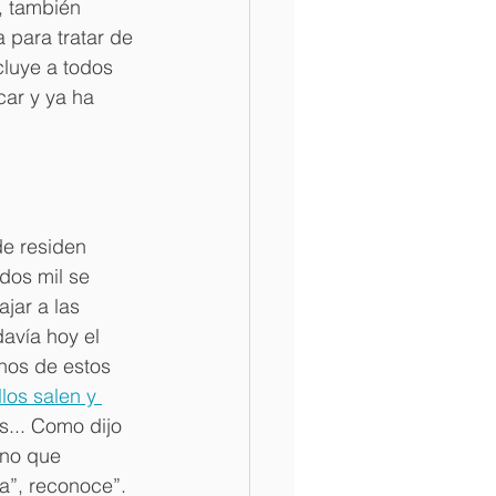
, también 
para tratar de 
cluye a todos 
ar y ya ha 
e residen 
dos mil se 
jar a las 
avía hoy el 
hos de estos 
llos salen y 
s... Como dijo 
ino que 
ra”, reconoce”.