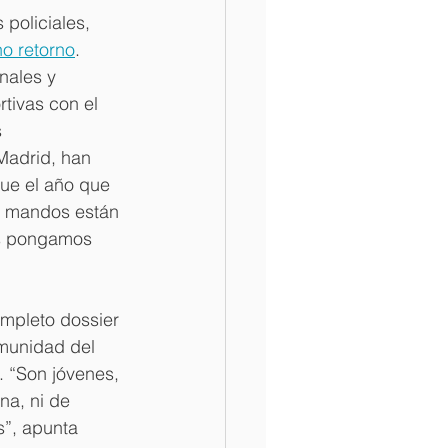
policiales, 
no retorno
. 
nales y 
tivas con el 
 
Madrid, han 
gue el año que 
os mandos están 
os pongamos 
mpleto dossier 
munidad del 
. “Son jóvenes, 
a, ni de 
s”, apunta 