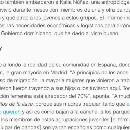
ecto también embarcaron a Katia Núñez, una antropóloga
vivió durante meses con miembros de una y otra banda 
 y qué atrae a los jóvenes a estos grupos. El informe in
os, las necesidades económicas y logísticas para arranc
 Gobierno dominicano, que ha dado el visto bueno.
e"
 a fondo la realidad de su comunidad en España, dond
, la gran mayoría en Madrid. “A principios de los años 
so de migración, la mayoría mujeres que vinieron a traba
ron fueron trayendo a sus hijos o los tuvieron aquí. Tod
ción femenina está alrededor del 70%”, apunta. “A muc
ños de la llave,
 porque sus madres trabajan tanto que 
e
 quieren 
y así es como bajan a la cancha, a los parque
 los miembros de estas agrupaciones juveniles [el térm
 en lugar de bandas] son ya tan españoles como cualquie