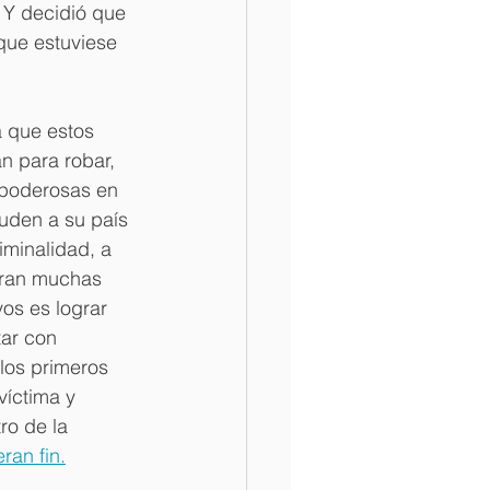
. Y decidió que 
 que estuviese 
 que estos 
n para robar, 
 poderosas en 
luden a su país 
minalidad, a 
gran muchas 
vos es lograr 
ar con 
 los primeros 
íctima y 
ro de la 
ran fin.