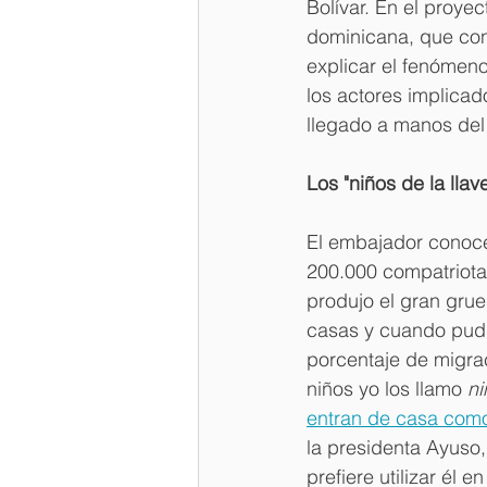
Bolívar. En el proy
dominicana, que con
explicar el fenómeno
los actores implicad
llegado a manos del
Los "niños de la llav
El embajador conoce
200.000 compatriotas
produjo el gran grue
casas y cuando pudie
porcentaje de migra
niños yo los llamo 
ni
entran de casa como
la presidenta Ayuso,
prefiere utilizar él