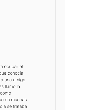
a ocupar el 
que conocía 
a a una amiga 
es llamó la 
n como 
que en muchas 
la se trataba 