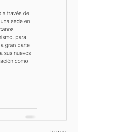
 a través de 
r una sede en 
icanos 
mismo, para 
a gran parte 
a sus nuevos 
igación como 