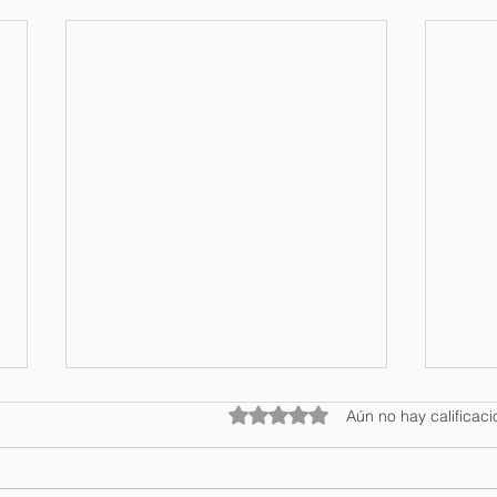
Obtuvo 0 de 5 estrellas.
Aún no hay calificac