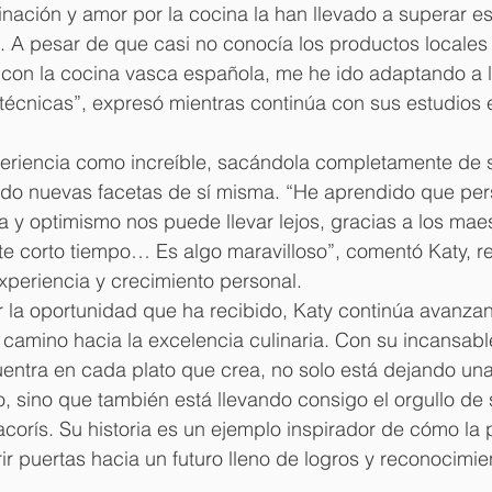
ación y amor por la cocina la han llevado a superar es
 A pesar de que casi no conocía los productos locales 
a con la cocina vasca española, me he ido adaptando a 
técnicas”, expresó mientras continúa con sus estudios 
periencia como increíble, sacándola completamente de 
ndo nuevas facetas de sí misma. “He aprendido que per
ina y optimismo nos puede llevar lejos, gracias a los ma
 corto tiempo… Es algo maravilloso”, comentó Katy, ref
xperiencia y crecimiento personal.
r la oportunidad que ha recibido, Katy continúa avanza
camino hacia la excelencia culinaria. Con su incansable 
entra en cada plato que crea, no solo está dejando una
sino que también está llevando consigo el orgullo de su
orís. Su historia es un ejemplo inspirador de cómo la p
r puertas hacia un futuro lleno de logros y reconocimien
.