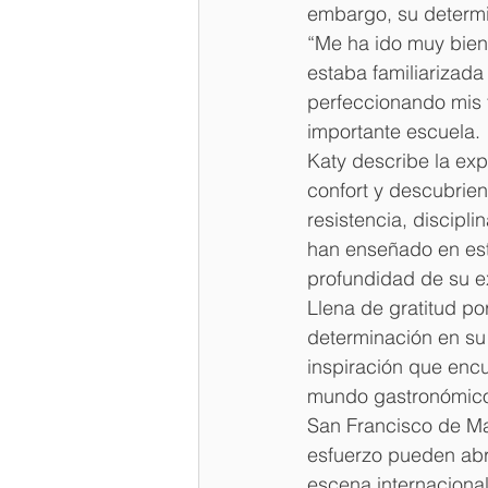
embargo, su determin
“Me ha ido muy bien.
estaba familiarizad
perfeccionando mis 
importante escuela.
Katy describe la ex
confort y descubrie
resistencia, discipl
han enseñado en este
profundidad de su e
Llena de gratitud po
determinación en su 
inspiración que encu
mundo gastronómico, 
San Francisco de Mac
esfuerzo pueden abri
escena internacional