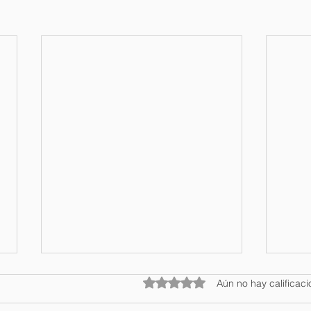
Obtuvo 0 de 5 estrellas.
Aún no hay calificac