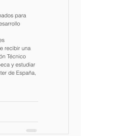
nados para 
sarrollo 
es 
 recibir una 
ón Técnico 
eca y estudiar 
ter de España, 