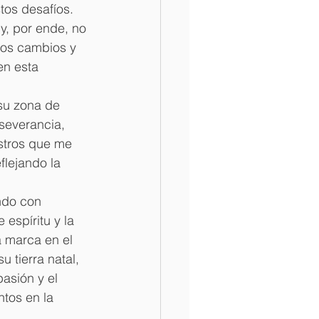
tos desafíos. 
y, por ende, no 
los cambios y 
en esta 
su zona de 
severancia, 
estros que me 
lejando la 
ndo con 
espíritu y la 
 marca en el 
 tierra natal, 
asión y el 
tos en la 