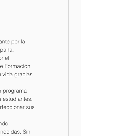
nte por la 
spaña.
r el 
de Formación 
 vida gracias 
un programa 
 estudiantes. 
feccionar sus 
.
ndo 
nocidas. Sin 