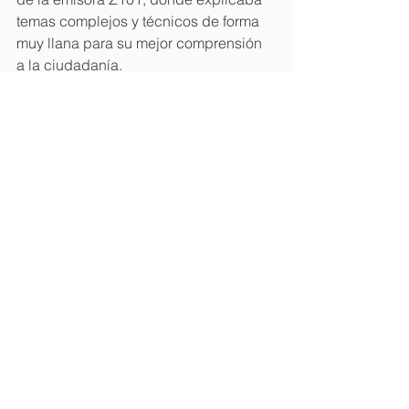
temas complejos y técnicos de forma 
muy llana para su mejor comprensión 
a la ciudadanía.
Fuente 
listindiario
Temas
Ver todo
Entradas recientes