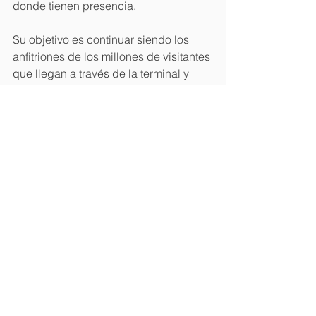
donde tienen presencia.
Su objetivo es continuar siendo los 
anfitriones de los millones de visitantes 
que llegan a través de la terminal y 
que disfrutan de su escape soñado en 
la zona turística.
Fuente: 
Arecoar
Ver todo
Entradas recientes