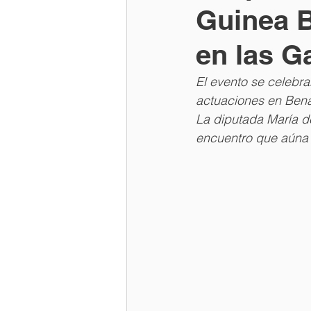
Guinea B
en las G
El evento se celebr
actuaciones en Benao
La diputada María d
encuentro que aúna c