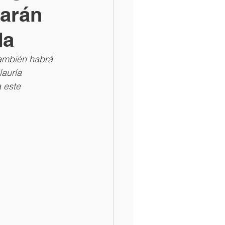
parán
da
también habrá 
lauría
 este 