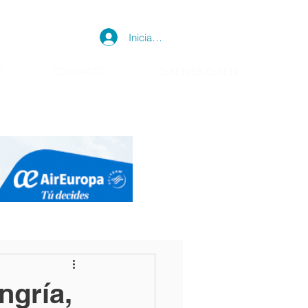
Iniciar sesión
E
CONTACTO
QUIEN ES QUIEN
ngría,