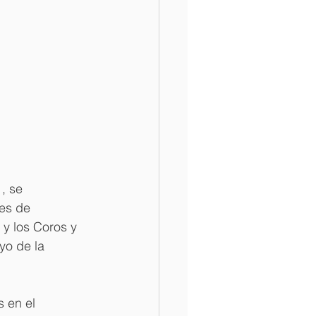
, se 
es de 
y los Coros y 
yo de la 
 en el 