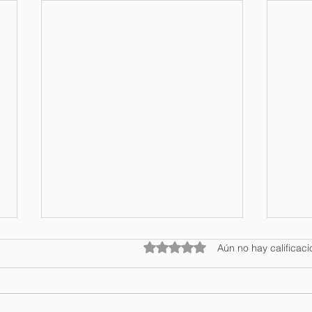
Obtuvo 0 de 5 estrellas.
Aún no hay calificac