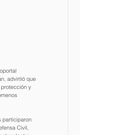
oportal 
, advirtió que 
 protección y 
nómenos 
 participaron 
ensa Civil, 