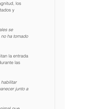
gnitud, los 
tados y 
ales se 
o no ha tomado 
tan la entrada 
urante las 
habilitar 
anecer junto a 
animal que 