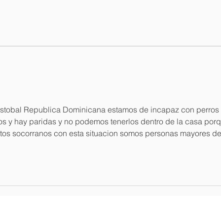
Salvador Batista se
Cent
posiciona entre los cinco
Prim
periodistas turísticos más
con 
influyentes de América
Latina
istobal Republica Dominicana estamos de incapaz con perros 
os y hay paridas y no podemos tenerlos dentro de la casa porq
atos socorranos con esta situacion somos personas mayores de