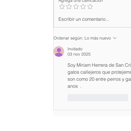
Agrega una calificación
Ministerio de Salud,
Escribir un comentario...
INCORT, CIPESA, CDP y
OPS promueven estrategia
nacional para fortalecer
Ordenar según:
Lo más nuevo
cultura de donación de
órganos
Invitado
03 nov 2025
Soy Miriam Herrera de San Cr
gatos callejeros que protejem
son como 20 entre perros y g
anos  .
Me gusta
Reaccionar