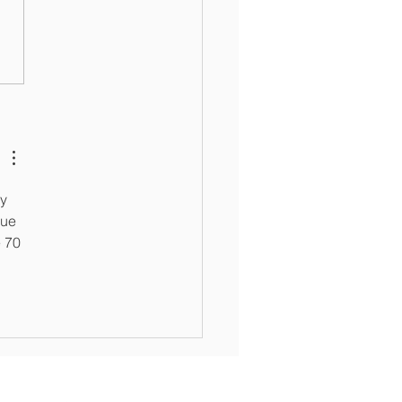
ro de Atención
aria de La Feria cuenta
modernos equipos
y 
ue 
 70 