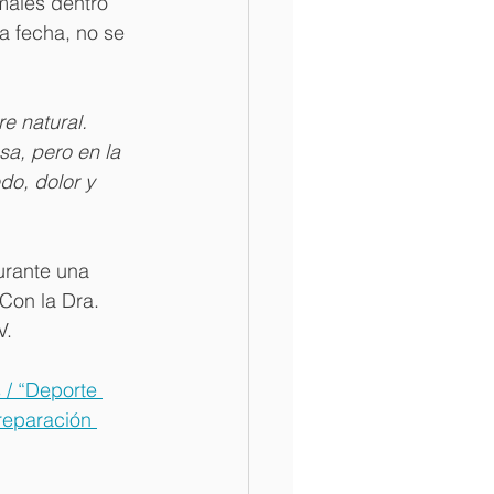
males dentro 
a fecha, no se 
e natural. 
sa, pero en la 
do, dolor y 
urante una 
“Con la Dra. 
V.
 / “Deporte 
preparación 