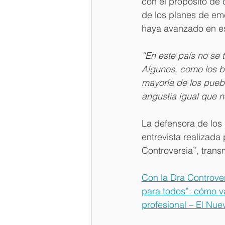
con el propósito de 
de los planes de em
haya avanzado en e
“En este país no se 
Algunos, como los bo
mayoría de los puebl
angustia igual que n
La defensora de los
entrevista realizada 
Controversia”, transm
Con la Dra Controver
para todos”: cómo va 
profesional – El Nu