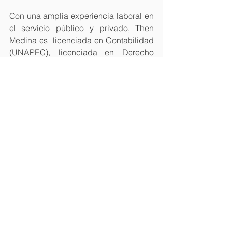
Con una amplia experiencia laboral en 
el servicio público y privado, Then 
Medina es  licenciada en Contabilidad 
(UNAPEC), licenciada en Derecho 
(UNICARIBE) y tiene una maestría en 
Contabilidad Tributaria (UASD), Post-
Grado Contabilidad Impositiva (UASD).
Desde 2016 hasta la actualidad se 
desempeñó como directora 
administrativa del Ayuntamiento del 
Distrito Nacional y ha sido ejecutiva de 
muchas otras entidades del sector 
privado.
 Saber más.