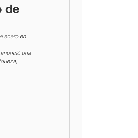
o de
de enero en 
 anunció una 
iqueza, 