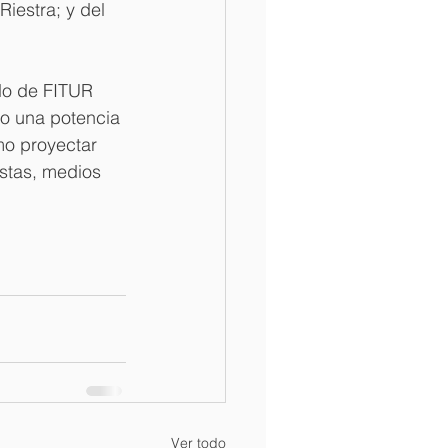
estra; y del 
ado de FITUR 
o una potencia 
mo proyectar 
istas, medios 
Ver todo