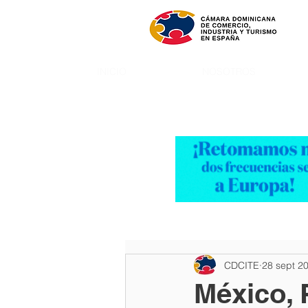
INICIO
NOSOTROS
CDCITE
28 sept 2
México, 