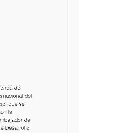
genda de 
rnacional del 
io, que se 
on la 
Embajador de 
e Desarrollo 