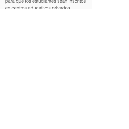
para que los estudiantes sean inscritos 
en centros educativos privados.
Fuente | 
MINERD
Ver todo
Entradas recientes