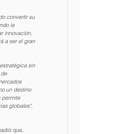
do convertir su 
ndo la 
ar innovación, 
á a ser el gran 
stratégica sin 
 de 
 mercados 
mo un destino 
s permite 
cias globales", 
ñadió que, 