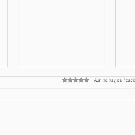
Obtuvo 0 de 5 estrellas.
Aún no hay calificac
Elena Rose se presentará
Se i
en el Teatro la Fiesta del
Feri