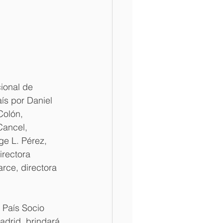
ional de 
ís por Daniel 
Colón, 
Cancel, 
ge L. Pérez, 
irectora 
ce, directora 
 País Socio 
adrid, brindará 