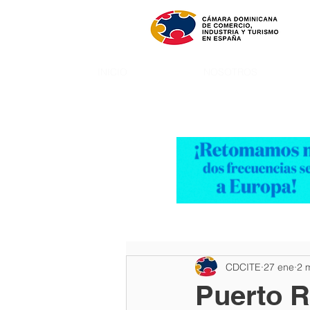
INICIO
NOSOTROS
CDCITE
27 ene
2 
Puerto R