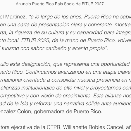
Anuncio Puerto Rico País Socio de FITUR 2027
l Martínez, 
“a lo largo de los años, Puerto Rico ha sabi
en una carta de presentación clara y coherente: mostra
rta, la riqueza de su cultura y su capacidad para integr
ento local. FITUR 2025, de la mano de Puerto Rico, volver
 turismo con sabor caribeño y acento propio”.
llo esta designación, que representa una oportunidad e
erto Rico. Continuamos avanzando en una etapa clave
ernacional orientada a consolidar nuestra presencia en
 alianzas institucionales de alto nivel y proyectarnos co
competitivo y con visión de crecimiento. Esta alianza no
idad de la Isla y reforzar una narrativa sólida ante audien
onzález Colón, gobernadora de Puerto Rico.
ectora ejecutiva de la CTPR, Willianette Robles Cancel, a