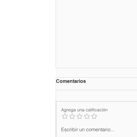
Comentarios
Agrega una calificación
Ministro de Turismo David
Escribir un comentario...
Collado inaugura feria