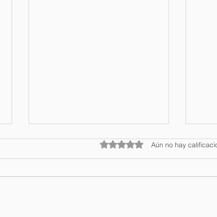
Obtuvo 0 de 5 estrellas.
Aún no hay calificac