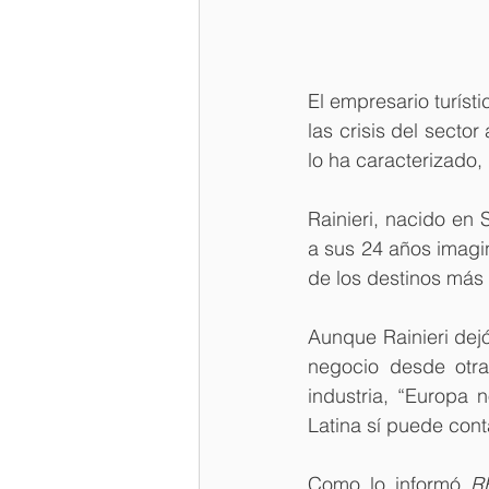
El empresario turísti
las crisis del secto
lo ha caracterizado, 
Rainieri, nacido en
a sus 24 años imagin
de los destinos más
Aunque Rainieri dej
negocio desde otra
industria, “Europa 
Latina sí puede cont
Como lo informó 
R