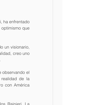
i, ha enfrentado 
e optimismo que 
 un visionario, 
lidad, creo uno 
.
e observando el 
realidad de la 
ro con América 
os Rainieri. La 