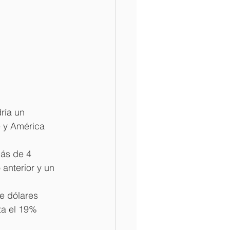
ría un 
e y América 
más de 4 
anterior y un 
e dólares 
ta el 19% 