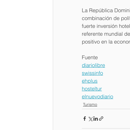
La República Dominic
combinación de polít
fuerte inversión hot
referente mundial de
positivo en la econom
Fuente
diariolibre
swissinfo
ehplus
hosteltur
elnuevodiario
Turismo