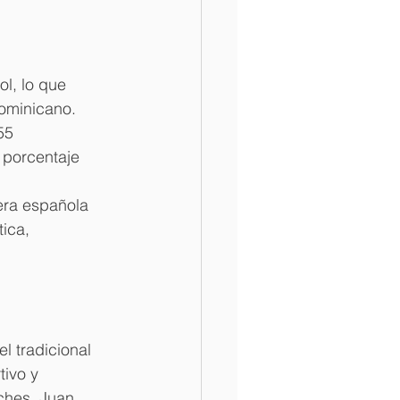
l, lo que 
dominicano.
55 
 porcentaje 
era española 
ica, 
l tradicional 
tivo y 
ches, Juan 