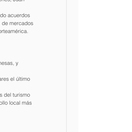
ndo acuerdos 
as de mercados 
orteamérica.
mesas, y 
res el último 
s del turismo 
llo local más 