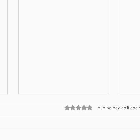
Obtuvo 0 de 5 estrellas.
Aún no hay calificac