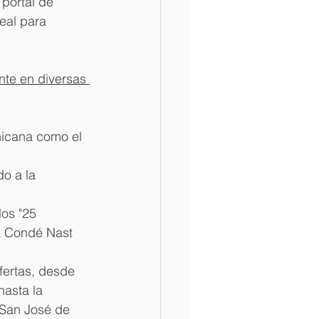
portal de 
eal para 
te en diversas 
nicana como el 
o a la 
los "25 
a Condé Nast 
fertas, desde 
asta la 
 San José de 