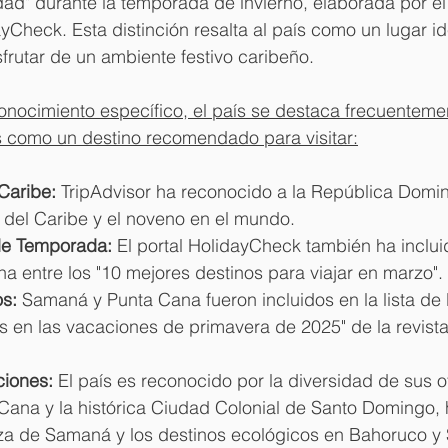
d" durante la temporada de invierno, elaborada por el 
yCheck. Esta distinción resalta al país como un lugar id
sfrutar de un ambiente festivo caribeño. 
nocimiento específico, el país se destaca frecuentemen
es como un destino recomendado para visitar:
Caribe:
 TripAdvisor ha reconocido a la República Domi
 del Caribe y el noveno en el mundo.
e Temporada:
 El portal HolidayCheck también ha incluid
 entre los "10 mejores destinos para viajar en marzo".
os:
 Samaná y Punta Cana fueron incluidos en la lista de 
s en las vacaciones de primavera de 2025" de la revist
ciones:
 El país es reconocido por la diversidad de sus o
Cana y la histórica Ciudad Colonial de Santo Domingo, h
za de Samaná y los destinos ecológicos en Bahoruco y