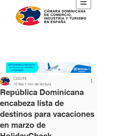
CDCITE
10 feb
1 min de lectura
República Dominicana
encabeza lista de
destinos para vacaciones
en marzo de
HolidayCheck