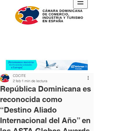
CDCITE
2 feb
1 min de lectura
República Dominicana es
reconocida como
“Destino Aliado
Internacional del Año” en
los ASTA Globes Awards