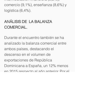
comercio (9,1%), enseñanza (8,6%) y 
logística (6,4%).
ANÁLISIS DE  LA BALANZA 
COMERCIAL.
Durante el encuentro también se ha 
analizado la balanza comercial entre 
ambos países, destacando el 
descenso en el volumen de 
exportaciones de República 
Dominicana a España, un 12% menos 
en 2015 respecto al año anterior. Por el 
contrario, las importaciones españolas 
registraron el pasado año un 
incremento del 22%.
El Encuentro ha servido para subrayar 
la potencialidad de República 