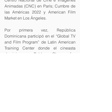
Animadas (CNC) en París; Cumbre de 
las Américas 2022 y American Film 
Market en Los Ángeles.
Por primera vez, República 
Dominicana participó en el “Global TV 
and Film Program” de Latin American 
Training Center donde el cineasta 
dominicano Pablo Chea fue 
seleccionado y patrocinado por el 
Motion Picture Association (MPA) para 
participar en este entrenamiento 
intensivo en Los Ángeles, junto a otros 
cineastas de Brasil, Colombia, 
Argentina, Japón y Tailandia.
En estos eventos internacionales 39 
películas dominicanas fueron 