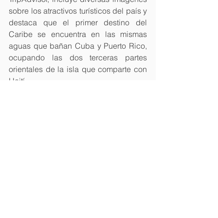
sobre los atractivos turísticos del país y 
destaca que el primer destino del 
Caribe se encuentra en las mismas 
aguas que bañan Cuba y Puerto Rico, 
ocupando las dos terceras partes 
orientales de la isla que comparte con 
Haití.
Resalta, además, que la República 
Dominicana es ideal para la familia y 
tiene un clima perfecto.
Ver todo
Entradas recientes