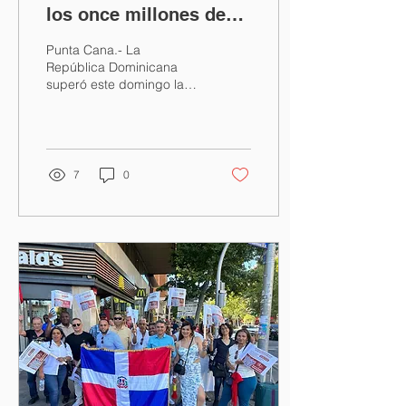
los once millones de
visitantes en un año
Punta Cana.- La
República Dominicana
superó este domingo la
meta de los 11 millones de
visitantes, estableciendo
otro nuevo récord y...
7
0