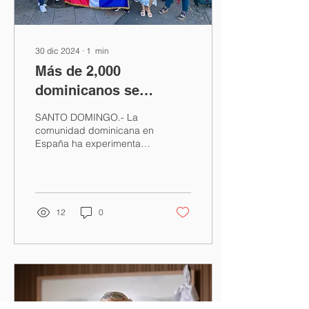
30 dic 2024
∙
1
min
Más de 2,000
dominicanos se
mudaron a Madrid
SANTO DOMINGO.- La
entre 2023 y 2024
comunidad dominicana en
España ha experimentado
un crecimiento
significativo en los últimos
años, alcanzando un
total...
12
0