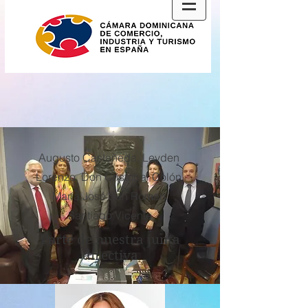
Augusto Castañeda, Leyden
Lorenzo, Don Cristobal Colón,
María José San Roman,
Santiago Vicente
Parte de nuestra junta
directiva