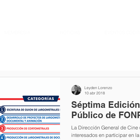
MEMBRESIA
NOTICIAS
EVENTOS CDCIT
Su anuncio aquí
Leyden Lorenzo
10 abr 2018
Séptima Edición
Público de FO
La Dirección General de Cine 
interesados en participar en la