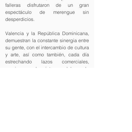
falleras disfrutaron de un gran 
espectáculo de merengue sin 
desperdicios.
Valencia y la República Dominicana, 
demuestran la constante sinergia entre 
su gente, con el intercambio de cultura 
y arte, así como también, cada día 
estrechando lazos comerciales, 
gracias a la intensa labor de 
promoción de la República 
Dominicana que realiza el Consulado 
en esta Comunidad.
#Merengue
#Dominicano