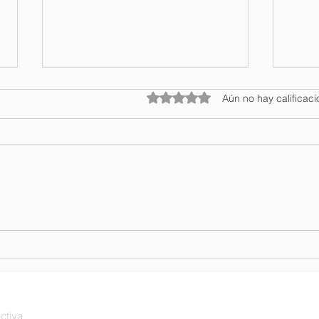
Obtuvo 0 de 5 estrellas.
Aún no hay calificac
Salvador Batista se
Mini
posiciona entre los cinco
Coll
periodistas turísticos más
turí
influyentes de América
Latina
ctiva