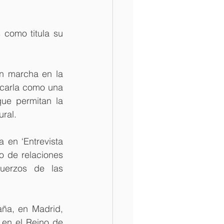
 como titula su 
en marcha en la 
carla como una 
ue permitan la 
ural.
 en ‘Entrevista 
 de relaciones 
uerzos de las 
ña, en Madrid, 
en el Reino de 