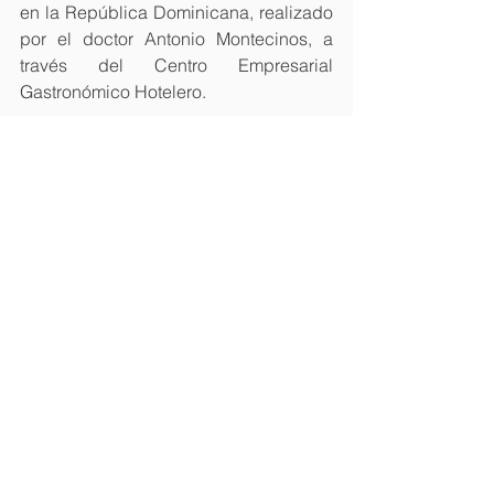
en la República Dominicana, realizado 
por el doctor Antonio Montecinos, a 
través del Centro Empresarial 
Gastronómico Hotelero.
Saber Más...
#Turismo
#Hotelera
#Constanza
Ver todo
Entradas recientes