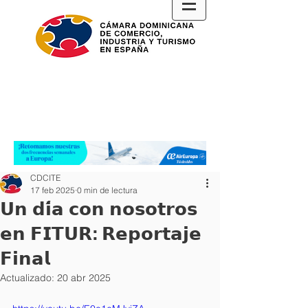
CDCITE
17 feb 2025
0 min de lectura
𝗨𝗻 𝗱𝗶́𝗮 𝗰𝗼𝗻 𝗻𝗼𝘀𝗼𝘁𝗿𝗼𝘀
𝗲𝗻 𝗙𝗜𝗧𝗨𝗥: 𝗥𝗲𝗽𝗼𝗿𝘁𝗮𝗷𝗲
𝗙𝗶𝗻𝗮𝗹
Actualizado:
20 abr 2025