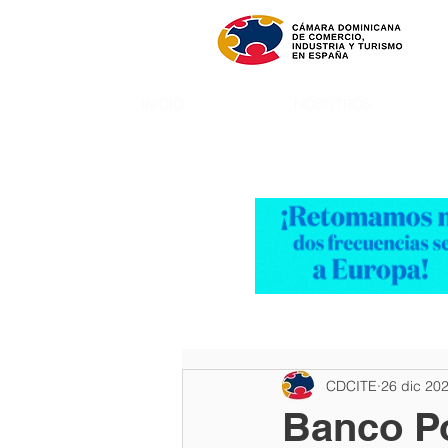
INICIO
NOSOTROS
CDCITE
26 dic 20
Banco Po