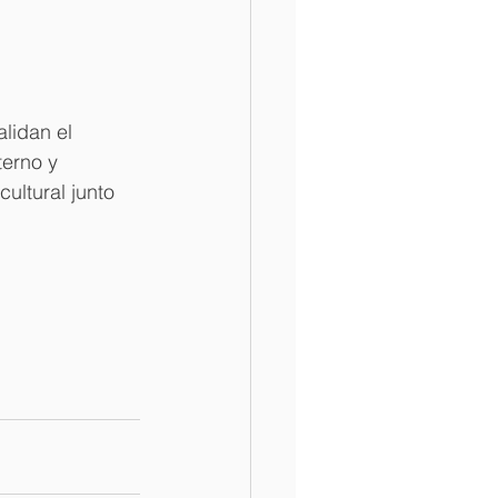
 
lidan el 
erno y 
ultural junto 