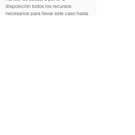
disposición todos los recursos 
necesarios para llevar este caso hasta 
el final.
Mientras que Coralia Santana, en 
representación de la familia Peña 
Santana, agradeció la presencia de 
los miembros de la embajada en esta 
audiencia, al considerar que  fue muy 
importante,  ya que se siente el apoyo  
del gobierno dominicano.
Noticia
Ver todo
Entradas recientes