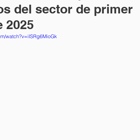
os del sector de primer
e 2025
com/watch?v=iISRg6MioGk