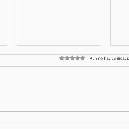
Obtuvo 0 de 5 estrellas.
Aún no hay calificac
Regresa Aventúrate RD
DATE
2026 la feria de negocio y
turí
turismo sostenible mas
prov
importante de República
en P
Dominicana