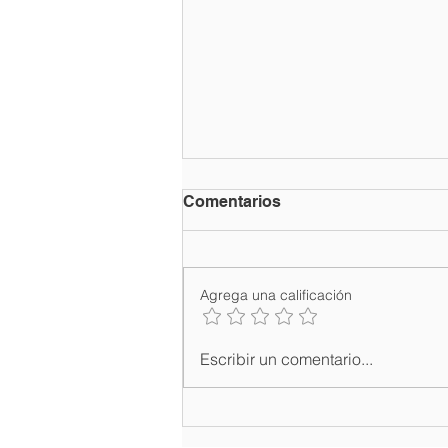
Comentarios
Agrega una calificación
Ministro de Turismo David
Escribir un comentario...
Collado inaugura feria
turística DATE 2026