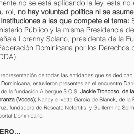
nte no se está aplicando la ley, esta no 
 rol, 
no hay voluntad política ni se asume 
 instituciones a las que compete el tema: 
inisterio Público y la misma Presidencia de
eñala Lorenny Solano, presidenta de la F
Federación Dominicana por los Derechos d
DDA).
 representación de todas las entidades que se dedican 
 Dominicana, estuvieron presentes en el encuentro Darí
 de la fundación Albergue S.O.S; 
Jackie Troncoso, de l
eranza (Voces);
 Nancy e Ivette García de Blanck, de la
Cruz, fundadora de Rescate Nefertitis; y Guillermina Sel
portal Dominicano.
PERO…