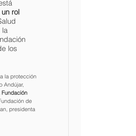
está 
un rol 
Salud 
 la 
undación 
e los 
a la protección 
o Andújar, 
a Fundación 
 Fundación de 
man, presidenta 