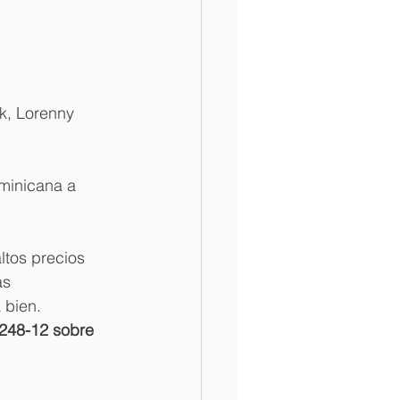
k, Lorenny 
minicana a 
ltos precios 
as 
 bien.
 248-12 sobre 