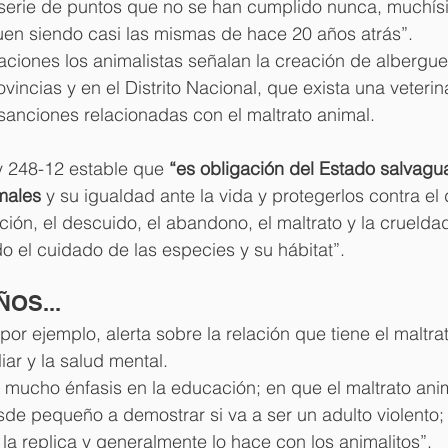
a serie de puntos que no se han cumplido nunca, muchís
en siendo casi las mismas de hace 20 años atrás”.
ciones los animalistas señalan la creación de albergue
incias y en el Distrito Nacional, que exista una veterina
sanciones relacionadas con el maltrato animal.
ey 248-12 estable que 
“es obligación del Estado salvagua
males
 y su igualdad ante la vida y protegerlos contra el 
nción, el descuido, el abandono, el maltrato y la cruelda
o el cuidado de las especies y su hábitat”.
OS...
por ejemplo, alerta sobre la relación que tiene el maltra
liar y la salud mental.
mucho énfasis en la educación; en que el maltrato ani
de pequeño a demostrar si va a ser un adulto violento;
 la replica y generalmente lo hace con los animalitos”.