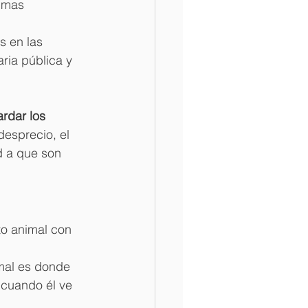
imas 
s en las 
ria pública y 
rdar los 
desprecio, el 
d a que son 
to animal con 
mal es donde 
 cuando él ve 