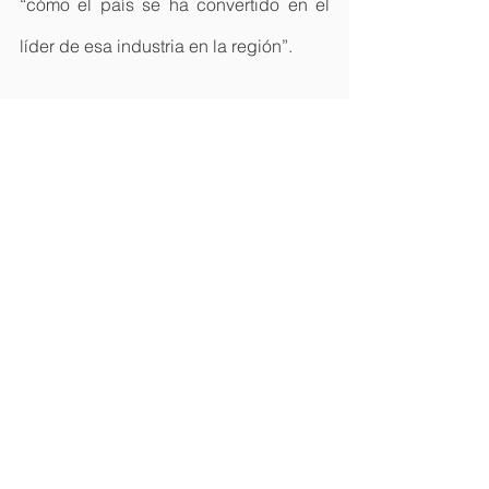
“cómo el país se ha convertido en el 
líder de esa industria en la región”.
Fuente: 
almomento.net
Ver todo
Entradas recientes