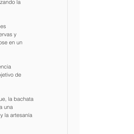
izando la 
des 
ervas y 
ose en un 
encia 
jetivo de 
e, la bachata 
a una 
y la artesanía 