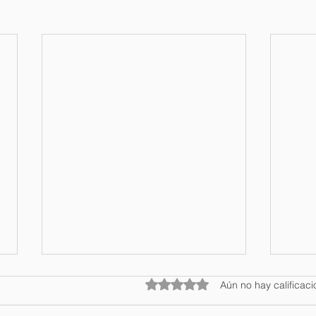
Obtuvo 0 de 5 estrellas.
Aún no hay calificac