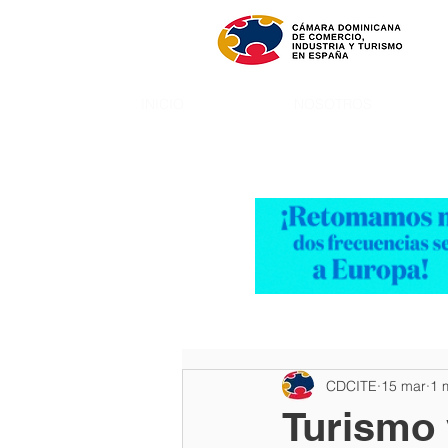
INICIO
NOSOTROS
CDCITE
15 mar
1 
Turismo 