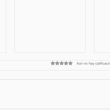
Obtuvo 0 de 5 estrellas.
Aún no hay calificac
Salvador Batista se
Mini
posiciona entre los cinco
Coll