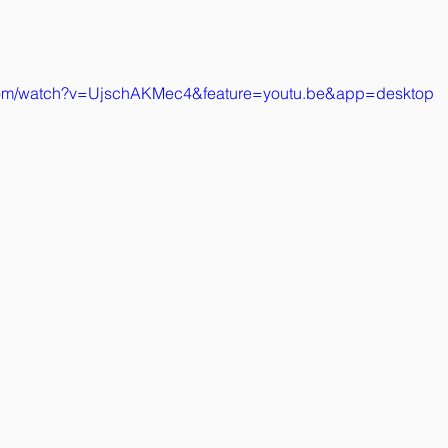
.com/watch?v=UjschAKMec4&feature=youtu.be&app=desktop