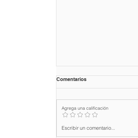
Comentarios
Agrega una calificación
Ministerio de Salud,
Escribir un comentario...
INCORT, CIPESA, CDP y