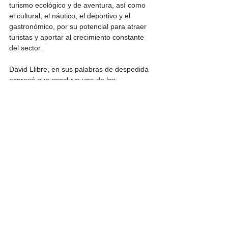
turismo ecológico y de aventura, así como 
el cultural, el náutico, el deportivo y el 
gastronómico, por su potencial para atraer 
turistas y aportar al crecimiento constante 
del sector.
David Llibre, en sus palabras de despedida 
expresó que concluye una de las 
experiencias más importantes y retadoras 
de su vida, pero gratificante al lograr 
objetivos durante su gestión basados en 
tres pilares fundamentales Sostenibilidad, 
Regulación y Conectividad.
Leer más: 
listindiario.com
Fuente: 
listindiario.com