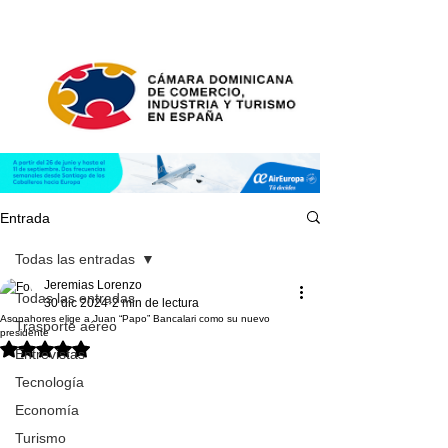
Entrada
Todas las entradas
Jeremias Lorenzo
Todas las entradas
30 dic 2024
2 min de lectura
Asonahores elige a Juan “Papo” Bancalari como su nuevo
Trasporte aéreo
presidente
Obtuvo NaN de 5 estrellas.
Entrevistas
Tecnología
Economía
Turismo