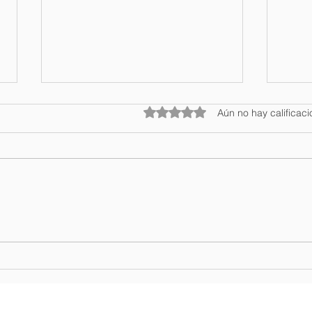
Obtuvo 0 de 5 estrellas.
Aún no hay calificac
Salvador Batista se
Mini
posiciona entre los cinco
Coll
periodistas turísticos más
turí
influyentes de América
Latina